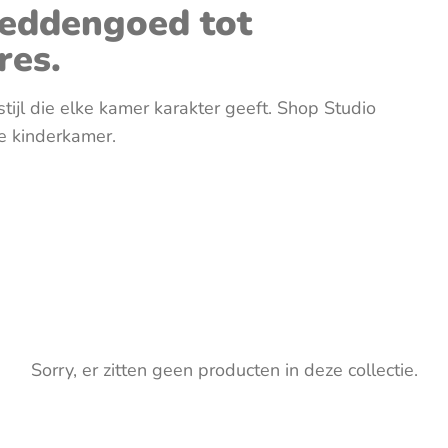
Verzorgingstassen
Zonneschermen & autoaccesoires
Knuffels
beddengoed tot
res.
Open en
Sensoris
tijl die elke kamer karakter geeft. Shop Studio
ve kinderkamer.
Speelgoe
Spellen
Sorry, er zitten geen producten in deze collectie.