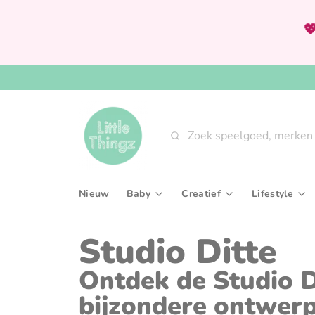

Zoeken
Nieuw
Baby
Creatief
Lifestyle
Babygym & speeltapijten
Knutselsets
Aan tafel
Studio Ditte
Bijtringen & rammelaars
Tekenen, kleuren & sch
Interieur
Ontdek de Studio Di
Fopspenen & accessoires
Verven
Slaaptext
bijzondere ontwer