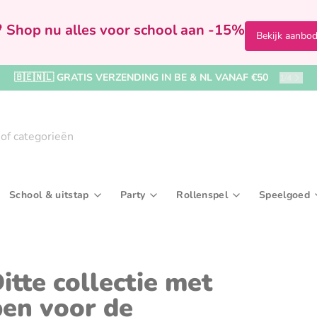
 Shop nu alles voor school aan -15%
Bekijk aanbo
🇧🇪🇳🇱 GRATIS VERZENDING IN BE & NL VANAF €50
1
/
4
School & uitstap
Party
Rollenspel
Speelgoed
Badspeelgoed & badboekjes
Bekers & drinkflessen
Kralen, rijgen & sieraden maken
In de badkamer
Feestversiering
Speelfiguren & accessoir
Broodtrommels & 
Ballenb
Kaar
rijven
Boekjes & activiteitenspeelgoed
Paraplu's & regenkleding
Tekenborden & krijtborden
Kleding
Kronen & hoedjes
Verkleedkleding & make
Reis- & toilettasse
Buitens
Uitd
tte collectie met
iel
Knuffel- & fopspeendoekjes
Rugzakken & boekentassen
Naar het zwembad
Wegwerpservies
Sporttassen
Houten 
pen voor de