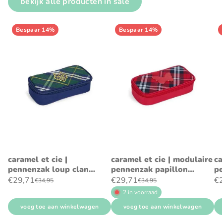
bekijk alle producten in sale
Bespaar 14%
Bespaar 14%
caramel et cie |
caramel et cie | modulaire
ca
pennenzak loup clan
pennenzak papillon
p
tartan
tartan rouge
ch
€29,71
€29,71
€
€34,95
€34,95
2 in voorraad
voeg toe aan winkelwagen
voeg toe aan winkelwagen