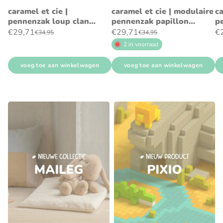
caramel et cie |
caramel et cie | modulaire
ca
pennenzak loup clan
pennenzak papillon
p
tartan
tartan rouge
ch
€29,71
€29,71
€
€34,95
€34,95
2 in voorraad
voeg toe aan winkelwagen
voeg toe aan winkelwagen