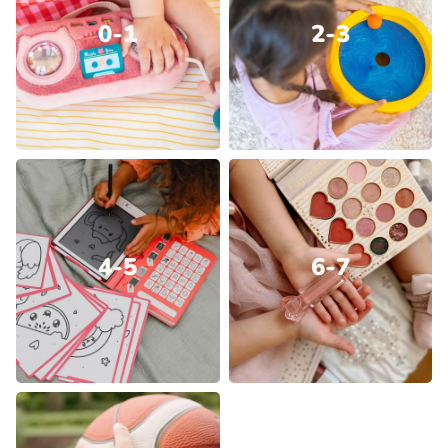
0-1
2-3
4-5
6-7