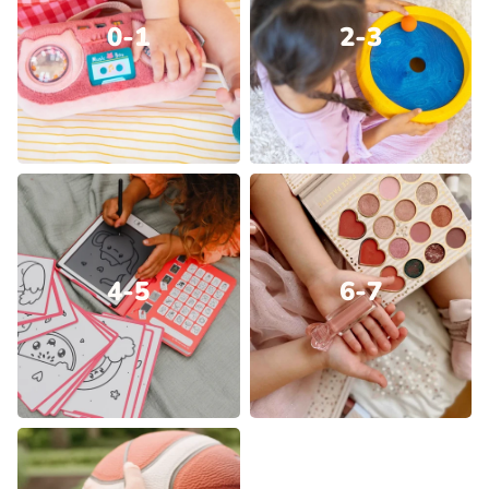
0-1
2-3
4-5
6-7