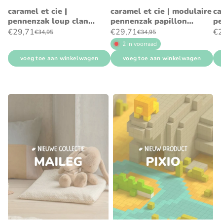
caramel et cie |
caramel et cie | modulaire
ca
pennenzak loup clan
pennenzak papillon
p
tartan
tartan rouge
ch
€29,71
€29,71
€
€34,95
€34,95
2 in voorraad
voeg toe aan winkelwagen
voeg toe aan winkelwagen