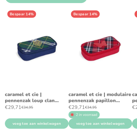
Bespaar 14%
Bespaar 14%
caramel et cie |
caramel et cie | modulaire
ca
pennenzak loup clan
pennenzak papillon
p
tartan
tartan rouge
ch
€29,71
€29,71
€
€34,95
€34,95
2 in voorraad
voeg toe aan winkelwagen
voeg toe aan winkelwagen