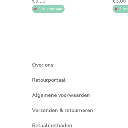
€3,00
€3,00
1 in voorraad
1 in
Over ons
Retourportaal
Algemene voorwaarden
Verzenden & retourneren
Betaalmethoden