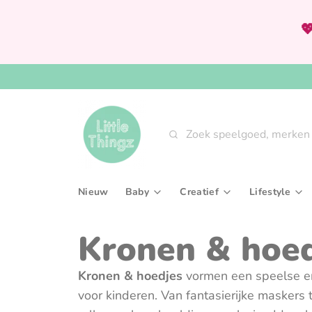

Zoeken
Nieuw
Baby
Creatief
Lifestyle
Babygym & speeltapijten
Knutselsets
Aan tafel
Kronen & hoe
Bijtringen & rammelaars
Tekenen, kleuren & sch
Interieur
Kronen & hoedjes
vormen een speelse en 
Fopspenen & accessoires
Verven
Slaaptext
voor kinderen. Van fantasierijke maskers t