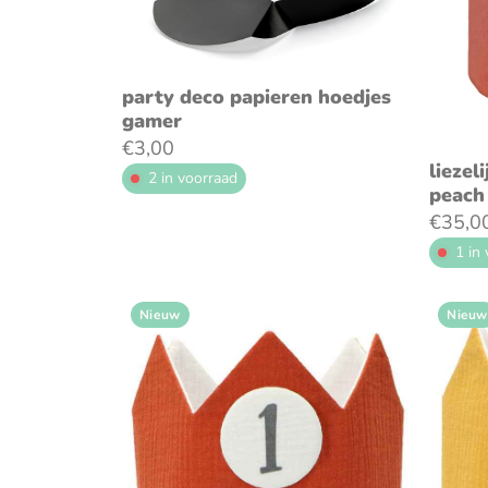
voeg toe aan winkelwagen
party deco papieren hoedjes
gamer
v
€3,00
liezel
2 in voorraad
peach
€35,0
1 in
Nieuw
Nieuw