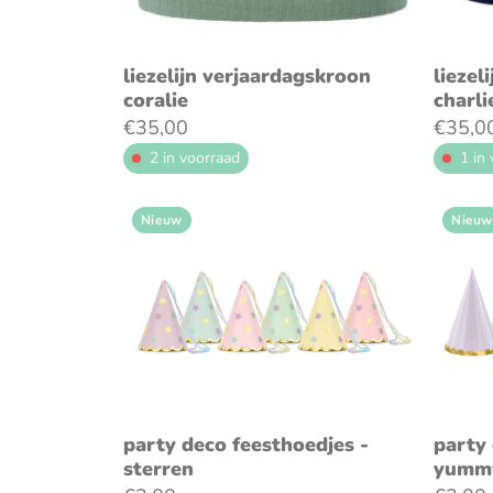
voeg toe aan winkelwagen
v
liezelijn verjaardagskroon
liezel
coralie
charli
€35,00
€35,0
2 in voorraad
1 in
Nieuw
Nieuw
voeg toe aan winkelwagen
v
party deco feesthoedjes -
party 
sterren
yumm