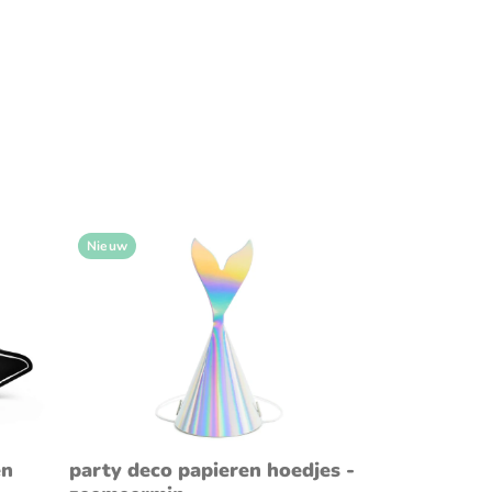
Muziekinstrumenten
ded speelgoed
Puzzels
ch speelgoed
Speelgarages, auto's &
voertuigen
d voor in de auto
Speeltenten & speeltunnels
Nieuw
en
voeg toe aan winkelwagen
en
party deco papieren hoedjes -