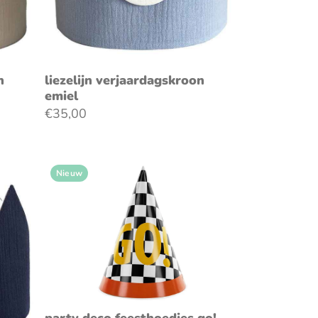
en
voeg toe aan winkelwagen
n
liezelijn verjaardagskroon
emiel
€35,00
Nieuw
voeg toe aan winkelwagen