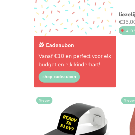
liezel
€35,0
2 in
🎁 Cadeaubon
Vanaf €10 en perfect voor elk
budget en elk kinderhart!
shop cadeaubon
Nieuw
Nieuw