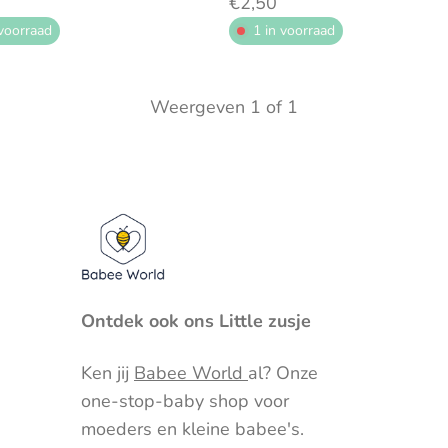
€2,50
 voorraad
1 in voorraad
Weergeven
1
of
1
Ontdek ook ons Little zusje
Ken jij
Babee World
al? Onze
one-stop-baby shop voor
moeders en kleine babee's.