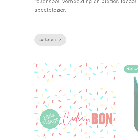
rollenspel, verbeelding en plezier. Ideaal 
Muziektrekker & -mobielen
speelplezier.
Wagenspanners
sorteren
Nieuw
v