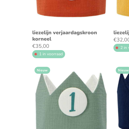
voeg toe aan winkelwagen
v
liezelijn verjaardagskroon
liezel
korneel
€32,0
€35,00
2 in
1 in voorraad
Nieuw
Nieuw