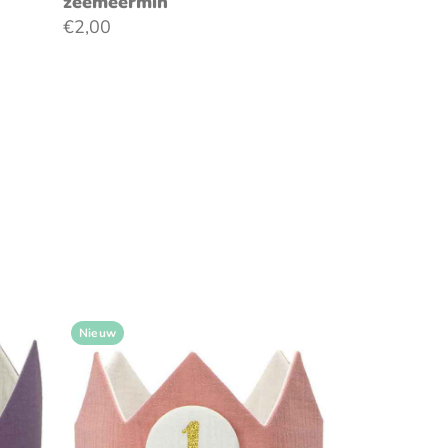
zeemeermin
€2,00
Nieuw