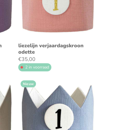
en
voeg toe aan winkelwagen
n
liezelijn verjaardagskroon
odette
€35,00
2 in voorraad
Nieuw