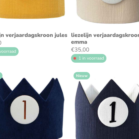
oeg toe aan winkelwagen
voeg toe aan winkelwag
ijn verjaardagskroon jules
liezelijn verjaardagskroo
emma
0
€35,00
 voorraad
1 in voorraad
Nieuw