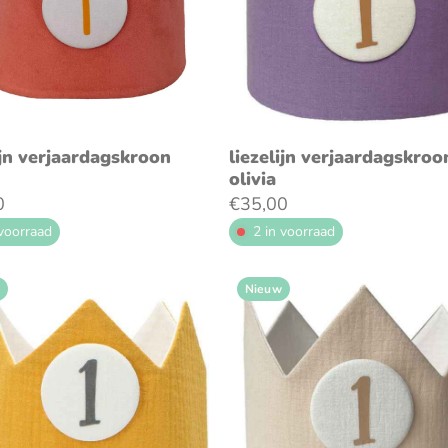
oeg toe aan winkelwagen
voeg toe aan winkelwag
ijn verjaardagskroon
liezelijn verjaardagskroo
olivia
0
€35,00
 voorraad
2 in voorraad
Nieuw