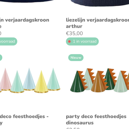
oeg toe aan winkelwagen
voeg toe aan winkelwag
ijn verjaardagskroon
liezelijn verjaardagskroo
e
arthur
0
€35,00
 voorraad
1 in voorraad
Nieuw
oeg toe aan winkelwagen
voeg toe aan winkelwag
deco feesthoedjes -
party deco feesthoedjes
y
dinosaurus