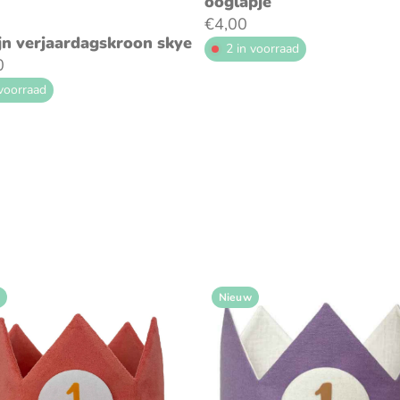
ooglapje
€4,00
ijn verjaardagskroon skye
2 in voorraad
0
 voorraad
Nieuw