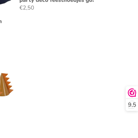
party deco feesthoedjes go!
en
€2,50
n
9,5
en