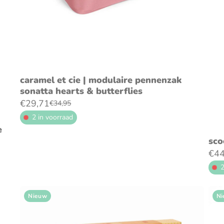
voeg toe aan winkelwagen
caramel et cie | modulaire pennenzak
sonatta hearts & butterflies
€29,71
€34,95
2 in voorraad
e
sco
€44
2
Nieuw
Ni