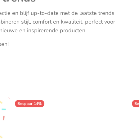
Verzorgingstassen
Zonneschermen & autoaccesoires
Knuffels
ctie en blijf up-to-date met de laatste trends
Open en
eren stijl, comfort en kwaliteit, perfect voor
 nieuwe en inspirerende producten.
Sensoris
sen!
Speelgoe
Spellen
Bespaar 14%
Be