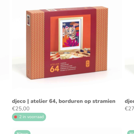
voeg toe aan winkelwagen
djeco | atelier 64, borduren op stramien
dje
€25,00
€27
2 in voorraad
Nieuw
Ni