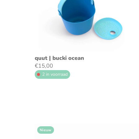
voeg toe aan winkelwagen
quut | bucki ocean
€15,00
2 in voorraad
Nieuw