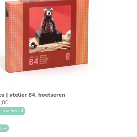
voeg toe aan winkelwagen
co | atelier 84, boetseren
,00
 in voorraad
euw