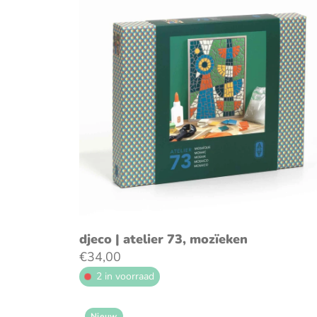
voeg toe aan winkelwagen
djeco | atelier 73, mozïeken
€34,00
2 in voorraad
Nieuw