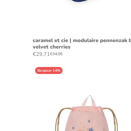
voeg toe aan winkelwagen
caramel et cie | modulaire pennenzak 
velvet cherries
€29,71
€34,95
Bespaar 14%