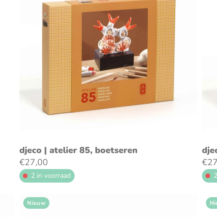
voeg toe aan winkelwagen
djeco | atelier 85, boetseren
dje
€27,00
€27
2 in voorraad
2
Nieuw
Ni