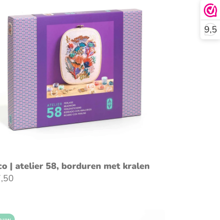
9,5
co | atelier 58, borduren met kralen
,50
euw