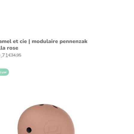
voeg toe aan winkelwagen
amel et cie | modulaire pennenzak
lla rose
,71
€34,95
euw