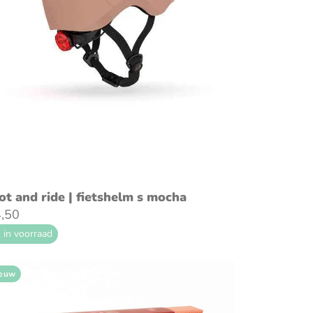
voeg toe aan winkelwagen
ot and ride | fietshelm s mocha
,50
 in voorraad
euw