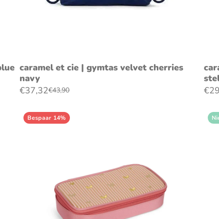
voeg toe aan winkelwagen
blue
caramel et cie | gymtas velvet cherries
car
navy
ste
€37,32
€29
€43,90
Bespaar 14%
Ni