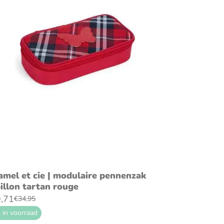
voeg toe aan winkelwagen
amel et cie | modulaire pennenzak
illon tartan rouge
,71
€34,95
 in voorraad