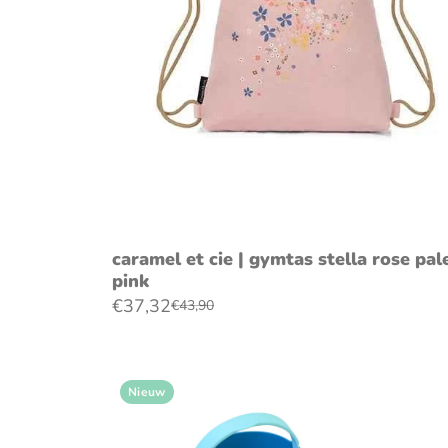
voeg toe aan winkelwagen
caramel et cie | gymtas stella rose pal
pink
€37,32
€43,90
Nieuw