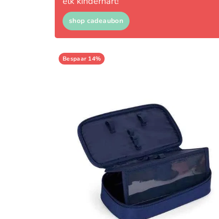
elk kinderhart!
shop cadeaubon
Bespaar 14%