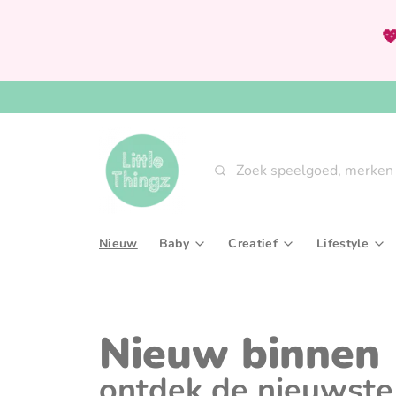

Zoeken
Nieuw
Baby
Creatief
Lifestyle
Babygym & speeltapijten
Knutselsets
Aan tafel
Bijtringen & rammelaars
Tekenen, kleuren & sch
Interieur
Nieuw binnen
Fopspenen & accessoires
Verven
Slaaptext
ontdek de nieuwste