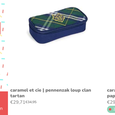
voeg toe aan winkelwagen
caramel et cie | pennenzak loup clan
car
tartan
pap
€29,71
€29
€34,95
en
2