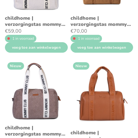
childhome |
childhome |
verzorgingstas mommy
verzorgingstas mommy
club signature teddy ecru
club signature prestige
€59,00
€70,00
hazelnoot
1 in voorraad
1 in voorraad
voeg toe aan winkelwagen
voeg toe aan winkelwagen
Nieuw
Nieuw
childhome |
childhome |
verzorgingstas mommy