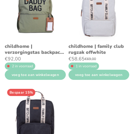
childhome |
childhome | family club
verzorgingstas backpack
rugzak offwhite
daddy bag canvas kaki
€92,00
€58,65
€69,00
+luiermat
2 in voorraad
1 in voorraad
voeg toe aan winkelwagen
voeg toe aan winkelwagen
Bespaar 15%