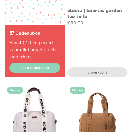
elodie | luiertas garden
leo toile
€80,00
🎁 Cadeaubon
Vanaf €10 en perfect
voor elk budget en elk
kinderhart!
shop cadeaubon
uitverkocht
Nieuw
Nieuw