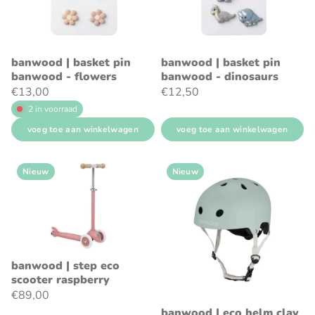
banwood | basket pin
banwood | basket pin
banwood - flowers
banwood - dinosaurs
€13,00
€12,50
2 in voorraad
voeg toe aan winkelwagen
voeg toe aan winkelwagen
Nieuw
Nieuw
banwood | step eco
scooter raspberry
€89,00
banwood | eco helm clay