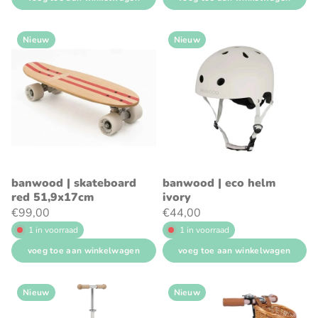
Nieuw
Nieuw
banwood | skateboard
banwood | eco helm
red 51,9x17cm
ivory
€99,00
€44,00
1 in voorraad
1 in voorraad
voeg toe aan winkelwagen
voeg toe aan winkelwagen
Nieuw
Nieuw