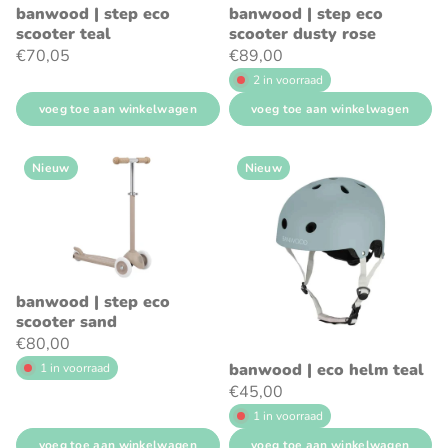
banwood | step eco
banwood | step eco
scooter teal
scooter dusty rose
€70,05
€89,00
2 in voorraad
voeg toe aan winkelwagen
voeg toe aan winkelwagen
Nieuw
Nieuw
banwood | step eco
scooter sand
€80,00
banwood | eco helm teal
1 in voorraad
€45,00
1 in voorraad
voeg toe aan winkelwagen
voeg toe aan winkelwagen