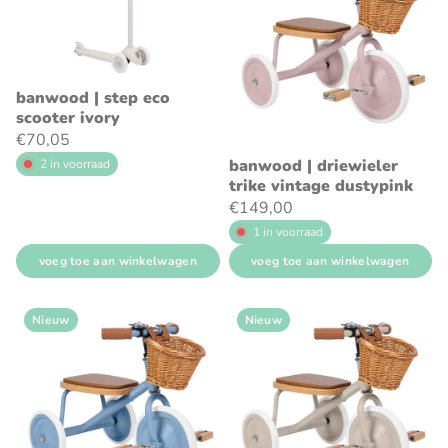
banwood | step eco
scooter ivory
€70,05
banwood | driewieler
2 in voorraad
trike vintage dustypink
€149,00
1 in voorraad
voeg toe aan winkelwagen
voeg toe aan winkelwagen
Nieuw
Nieuw