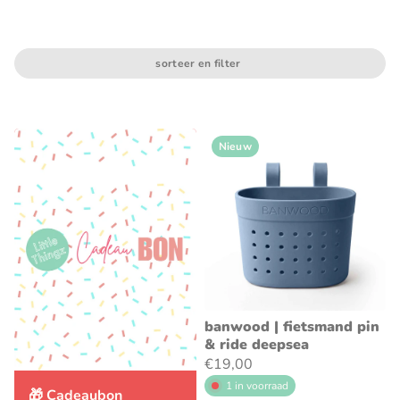
sorteer en filter
Nieuw
banwood | fietsmand pin
& ride deepsea
€19,00
1 in voorraad
🎁 Cadeaubon