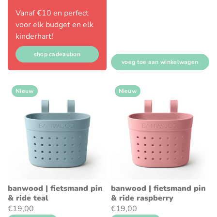
Vanaf €10 en perfect
voor elk budget en elk
kinderhart!
shop cadeaubon
voeg toe aan winkelwagen
Nieuw
Nieuw
banwood | fietsmand pin
banwood | fietsmand pin
& ride teal
& ride raspberry
€19,00
€19,00