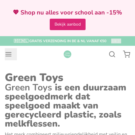
💖 Shop nu alles voor school aan -15%
Bekijk aanbod
🇧🇪🇳🇱 GRATIS VERZENDING IN BE & NL VANAF €50
1
/
4
Green Toys
Green Toys
is een duurzaam
speelgoedmerk dat
speelgoed maakt van
gerecycleerd plastic, zoals
melkflessen.
Het merk combineert milieuvriendelijkheid met veilig en