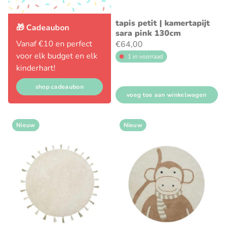
tapis petit | kamertapijt
🎁 Cadeaubon
sara pink 130cm
Vanaf €10 en perfect
€64,00
voor elk budget en elk
1 in voorraad
kinderhart!
shop cadeaubon
voeg toe aan winkelwagen
Nieuw
Nieuw