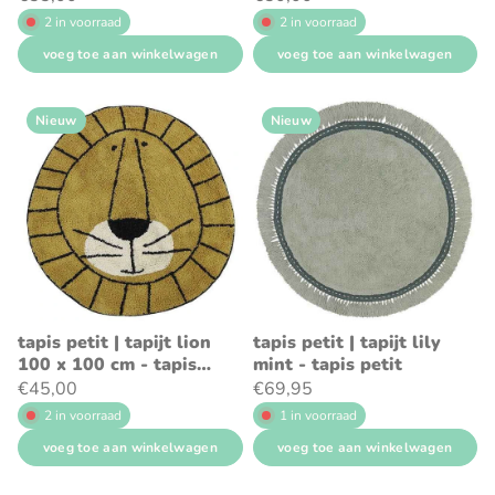
2 in voorraad
2 in voorraad
voeg toe aan winkelwagen
voeg toe aan winkelwagen
Nieuw
Nieuw
tapis petit | tapijt lion
tapis petit | tapijt lily
100 x 100 cm - tapis
mint - tapis petit
petit
€45,00
€69,95
2 in voorraad
1 in voorraad
voeg toe aan winkelwagen
voeg toe aan winkelwagen