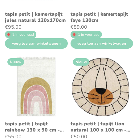
tapis petit | kamertapijt
tapis petit | kamertapijt
jules natural 120x170cm
faye 130cm
€95,00
€89,00
2 in voorraad
1 in voorraad
voeg toe aan winkelwagen
voeg toe aan winkelwagen
Nieuw
Nieuw
tapis petit | tapijt
tapis petit | tapijt lion
rainbow 130 x 90 cm -
natural 100 x 100 cm -
tapis petit
tapis petit
€55,00
€50,00