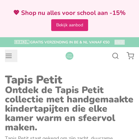
💖 Shop nu alles voor school aan -15%
Bekijk aanbod
🇧🇪🇳🇱 GRATIS VERZENDING IN BE & NL VANAF €50
1
/
4
Tapis Petit
Ontdek de Tapis Petit
collectie met handgemaakte
kindertapijten die elke
kamer warm en sfeervol
maken.
Tapis Petit staat gekend om zijn zacht, duurzame