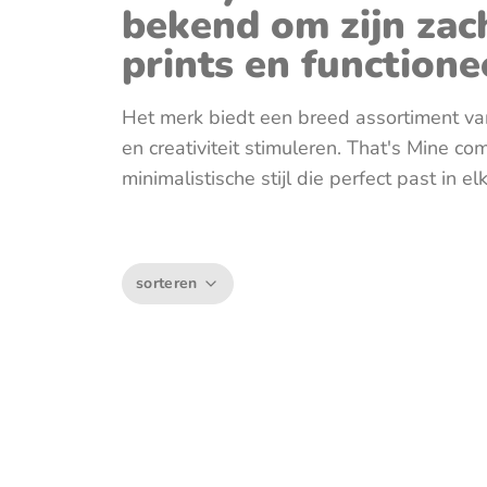
Muziektrekker & -mobielen
bekend om zijn zac
prints en functione
Wagenspanners
Het merk biedt een breed assortiment van
en creativiteit stimuleren. That's Mine c
minimalistische stijl die perfect past in e
sorteren