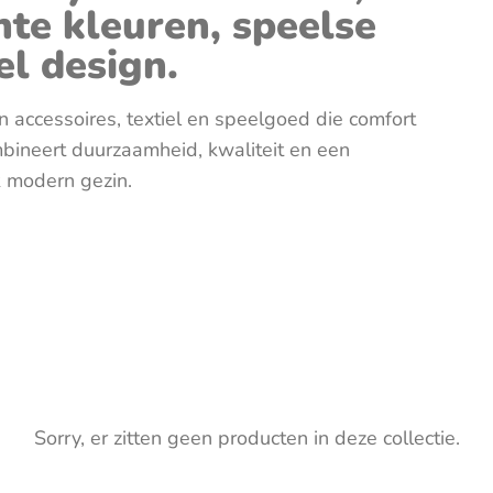
Verzorgingstassen
Zonneschermen & autoaccesoires
Knuffels
hte kleuren, speelse
el design.
Open en
Sensoris
 accessoires, textiel en speelgoed die comfort
ombineert duurzaamheid, kwaliteit en een
lk modern gezin.
Speelgoe
Spellen
Sorry, er zitten geen producten in deze collectie.