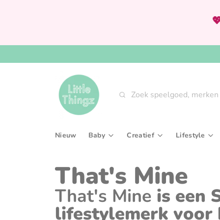

Zoeken
Nieuw
Baby
Creatief
Lifestyle
Babygym & speeltapijten
Knutselsets
Aan tafel
That's Mine
Bijtringen & rammelaars
Tekenen, kleuren & sch
Interieur
That's Mine
is een 
Fopspenen & accessoires
Verven
Slaaptext
lifestylemerk voor 