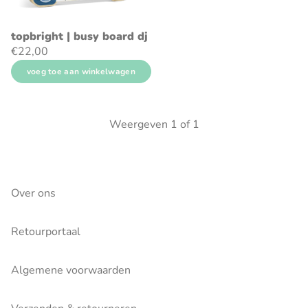
topbright | busy board dj
€22,00
voeg toe aan winkelwagen
Weergeven
1
of
1
Over ons
Retourportaal
Algemene voorwaarden