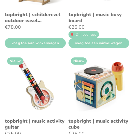
topbright | schilderezel
topbright | music busy
outdoor easel
board
80,50x58x8,70cm
€78,00
€25,00
2 in voorraad
voeg toe aan winkelwagen
voeg toe aan winkelwagen
Nieuw
Nieuw
topbright | music activity
topbright | music activity
guitar
cube
€25,00
€26,00