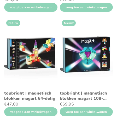
voeg toe aan winkelwagen
voeg toe aan winkelwagen
Nieuw
Nieuw
topbright | magnetisch
topbright | magnetisch
blokken magart 64-delig
blokken magart 108-
delig
€47,00
€69,95
voeg toe aan winkelwagen
voeg toe aan winkelwagen