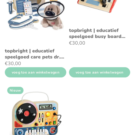
topbright | educatief
speelgoed busy board
fire fighter
€30,00
topbright | educatief
speelgoed care pets dr.
dog
€30,00
voeg toe aan winkelwagen
voeg toe aan winkelwagen
Nieuw