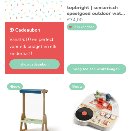
topbright | sensorisch
speelgoed outdoor water
track
€74,00
2 in voorraad
🎁 Cadeaubon
Vanaf €10 en perfect
voor elk budget en elk
kinderhart!
shop cadeaubon
voeg toe aan winkelwagen
Nieuw
Nieuw