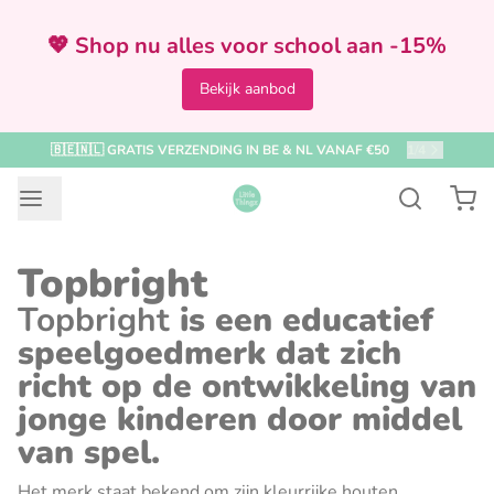
💖 Shop nu alles voor school aan -15%
Bekijk aanbod
VOOR 12:00 BESTELD = ZELFDE DAG VERZONDEN
2
/
4
Topbright
Topbright
is een educatief
speelgoedmerk dat zich
richt op de ontwikkeling van
jonge kinderen door middel
van spel.
Het merk staat bekend om zijn kleurrijke houten