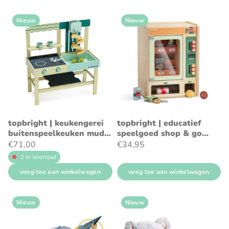
Nieuw
Nieuw
topbright | keukengerei
topbright | educatief
buitenspeelkeuken mud
speelgoed shop & go
kitchen
vending machine
€71,00
€34,95
2 in voorraad
voeg toe aan winkelwagen
voeg toe aan winkelwagen
Nieuw
Nieuw