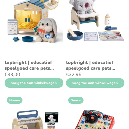
topbright | educatief
topbright | educatief
speelgoed care pets
speelgoed care pets
mummy bunny
koala
€33,00
€32,95
voeg toe aan winkelwagen
voeg toe aan winkelwagen
Nieuw
Nieuw