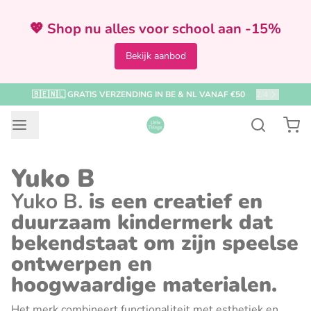
💖 Shop nu alles voor school aan -15%
Bekijk aanbod
VOOR 12:00 BESTELD = ZELFDE DAG VERZONDEN
2
/
4
Yuko B
Yuko B.
is een creatief en
duurzaam kindermerk dat
bekendstaat om zijn speelse
ontwerpen en
hoogwaardige materialen.
Het merk combineert functionaliteit met esthetiek en