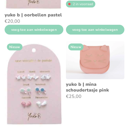
2 in voorraad
yuko b | oorbellen pastel
€20,00
voeg toe aan winkelwagen
voeg toe aan winkelwagen
Nieuw
Nieuw
yuko b | mina
schoudertasje pink
€25,00