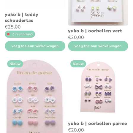
yuko b | teddy
schoudertas
€25,00
yuko b | oorbellen vert
2 in voorraad
€20,00
voeg toe aan winkelwagen
voeg toe aan winkelwagen
Nieuw
Nieuw
yuko b | oorbellen parme
€20,00