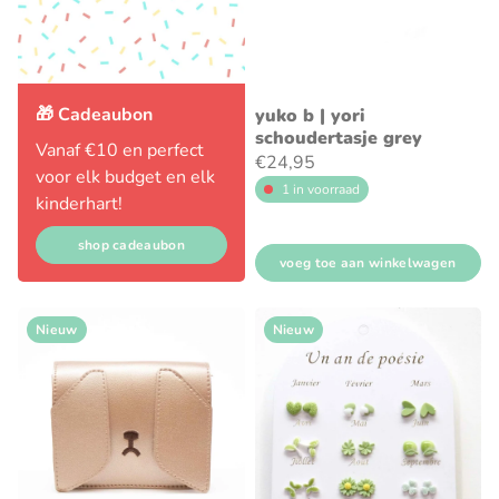
🎁 Cadeaubon
yuko b | yori
schoudertasje grey
Vanaf €10 en perfect
€24,95
voor elk budget en elk
1 in voorraad
kinderhart!
shop cadeaubon
voeg toe aan winkelwagen
Nieuw
Nieuw