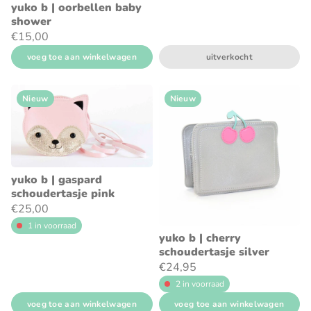
yuko b | oorbellen baby
shower
€15,00
voeg toe aan winkelwagen
uitverkocht
Nieuw
Nieuw
yuko b | gaspard
schoudertasje pink
€25,00
1 in voorraad
yuko b | cherry
schoudertasje silver
€24,95
2 in voorraad
voeg toe aan winkelwagen
voeg toe aan winkelwagen