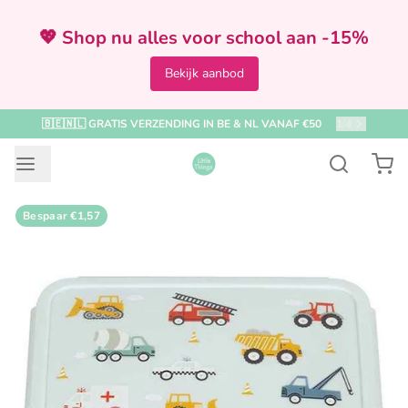
💖 Shop nu alles voor school aan -15%
Bekijk aanbod
🇧🇪🇳🇱 GRATIS VERZENDING IN BE & NL VANAF €50
1
/
4
Bespaar
€1,57