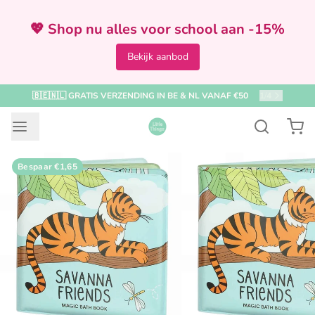
💖 Shop nu alles voor school aan -15%
Bekijk aanbod
🇧🇪🇳🇱 GRATIS VERZENDING IN BE & NL VANAF €50
1
/
4
Bespaar
€1,65