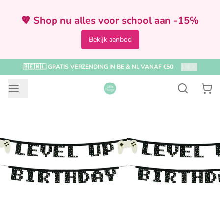
💖 Shop nu alles voor school aan -15%
Bekijk aanbod
🇧🇪🇳🇱 GRATIS VERZENDING IN BE & NL VANAF €50
2
/
4