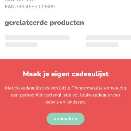
sluiten
EAN:
5904555029309
gerelateerde producten
Maak je eigen cadeaulijst
Met de cadeaulijstjes van Little Thingz maak je eenvoudig
een persoonlijk verlanglijstje vol leuke cadeaus voor
baby’s en kinderen.
aanmaken