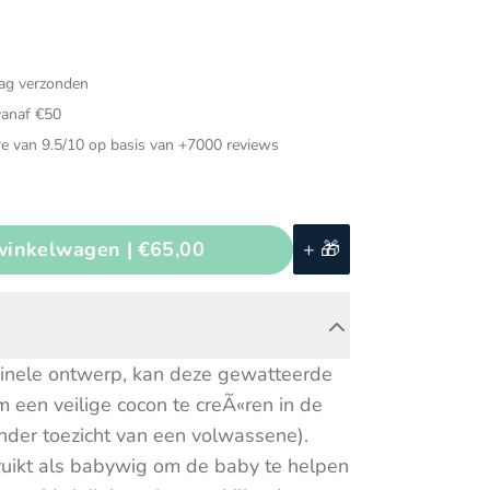
Muziekinstrumenten
ded speelgoed
Puzzels
dag verzonden
ch speelgoed
Speelgarages, auto's &
vanaf €50
voertuigen
e van 9.5/10 op basis van +7000 reviews
d voor in de auto
Speeltenten & speeltunnels
voeg toe aan winkelwagen |
€65,00
+ 🎁
iginele ontwerp, kan deze gewatteerde
 een veilige cocon te creÃ«ren in de
nder toezicht van een volwassene).
ruikt als babywig om de baby te helpen