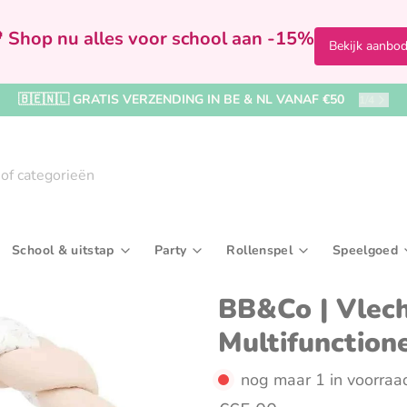
 Shop nu alles voor school aan -15%
Bekijk aanbo
🇧🇪🇳🇱 GRATIS VERZENDING IN BE & NL VANAF €50
1
/
4
School & uitstap
Party
Rollenspel
Speelgoed
Badspeelgoed & badboekjes
Bekers & drinkflessen
Kralen, rijgen & sieraden maken
In de badkamer
Feestversiering
Speelfiguren & accessoir
Broodtrommels & 
Ballenb
Kaar
BB&Co | Vlec
Multifunction
rijven
Boekjes & activiteitenspeelgoed
Paraplu's & regenkleding
Tekenborden & krijtborden
Kleding
Kronen & hoedjes
Verkleedkleding & make
Reis- & toilettasse
Buitens
Uitd
iel
Knuffel- & fopspeendoekjes
Rugzakken & boekentassen
Naar het zwembad
Wegwerpservies
Sporttassen
Houten 
nog maar 1 in voorraa