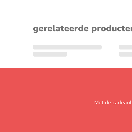
sluiten
gerelateerde producte
Met de cadeaulij