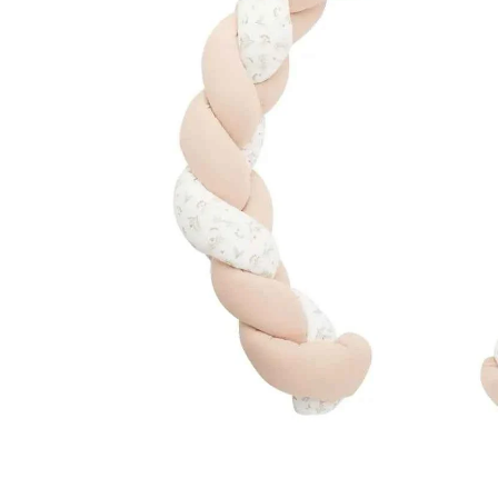
Muziektrekker & -mobielen
Wagenspanners