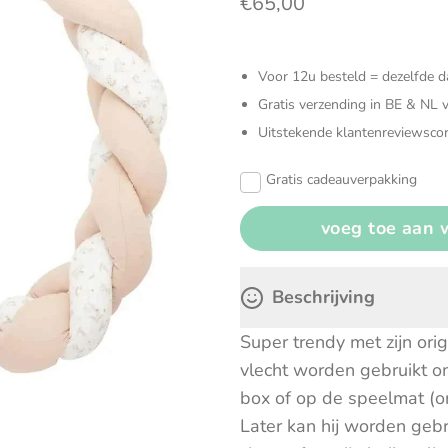
€65,00
Verzorgingstassen
Zonneschermen & autoaccesoires
Knuffels
Open en
Voor 12u besteld = dezelfde 
Sensoris
Gratis verzending in BE & NL 
Uitstekende klantenreviewscor
Speelgoe
Gratis cadeauverpakking
Spellen
Beschrijving
Super trendy met zijn or
vlecht worden gebruikt om
box of op de speelmat (o
Later kan hij worden geb