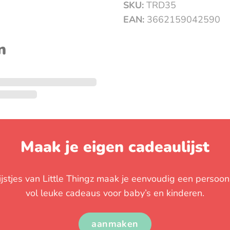
SKU:
TRD35
EAN:
3662159042590
n
Maak je eigen cadeaulijst
stjes van Little Thingz maak je eenvoudig een persoonli
vol leuke cadeaus voor baby’s en kinderen.
aanmaken