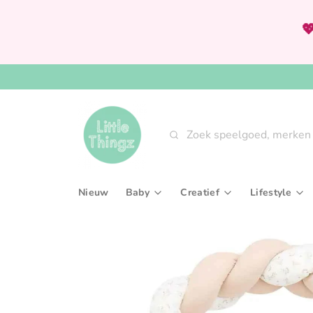

Zoeken
Nieuw
Baby
Creatief
Lifestyle
Babygym & speeltapijten
Knutselsets
Aan tafel
Bijtringen & rammelaars
Tekenen, kleuren & sch
Interieur
Fopspenen & accessoires
Verven
Slaaptext