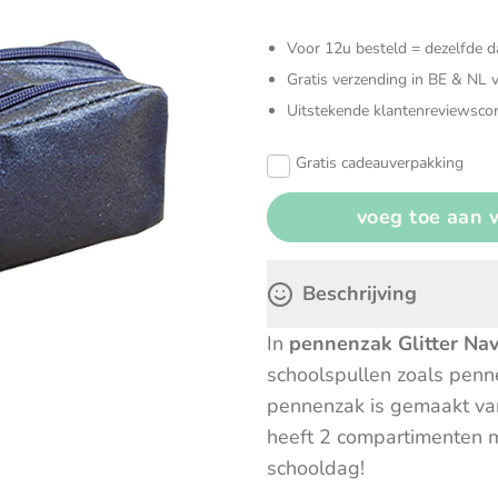
Verzorgingstassen
Zonneschermen & autoaccesoires
Knuffels
Voor 12u besteld = dezelfde 
Open en
Gratis verzending in BE & NL 
Sensoris
Uitstekende klantenreviewscor
Gratis cadeauverpakking
Speelgoe
Spellen
Beschrijving
In
pennenzak Glitter Na
schoolspullen zoals penn
pennenzak is gemaakt van
heeft 2 compartimenten me
schooldag!