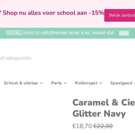
 Shop nu alles voor school aan -15%
Bekijk aanbo
🇧🇪🇳🇱 GRATIS VERZENDING IN BE & NL VANAF €50
2
/
4
School & uitstap
Party
Rollenspel
Speelgoed
Badspeelgoed & badboekjes
Bekers & drinkflessen
Kralen, rijgen & sieraden maken
In de badkamer
Feestversiering
Speelfiguren & accessoir
Broodtrommels & 
Ballenb
Kaar
Caramel & Cie
Glitter Navy
rijven
Boekjes & activiteitenspeelgoed
Paraplu's & regenkleding
Tekenborden & krijtborden
Kleding
Kronen & hoedjes
Verkleedkleding & make
Reis- & toilettasse
Buitens
Uitd
iel
Knuffel- & fopspeendoekjes
Rugzakken & boekentassen
Naar het zwembad
Wegwerpservies
Sporttassen
Houten 
€18,70
€22,00