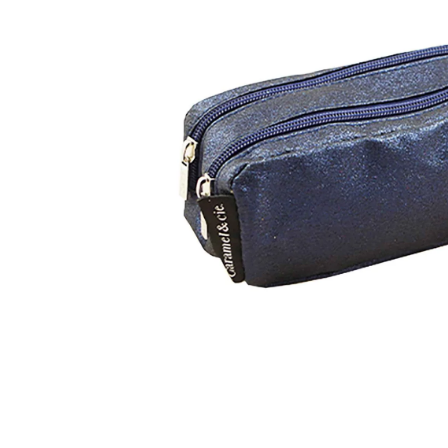
Muziektrekker & -mobielen
Wagenspanners