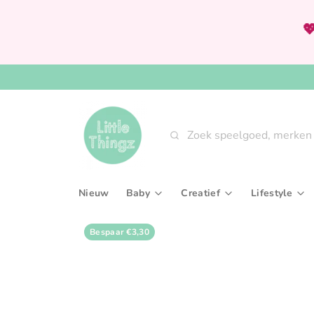

Zoeken
Nieuw
Baby
Creatief
Lifestyle
Babygym & speeltapijten
Knutselsets
Aan tafel
Bespaar
€3,30
Bijtringen & rammelaars
Tekenen, kleuren & sch
Interieur
Fopspenen & accessoires
Verven
Slaaptext