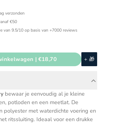
Muziekinstrumenten
dag verzonden
ded speelgoed
Puzzels
vanaf €50
ch speelgoed
Speelgarages, auto's &
e van 9.5/10 op basis van +7000 reviews
voertuigen
d voor in de auto
Speeltenten & speeltunnels
voeg toe aan winkelwagen |
€18,70
+ 🎁
vy
bewaar je eenvoudig al je kleine
en, potloden en een meetlat. De
 polyester met waterdichte voering en
t ritssluiting. Ideaal voor een drukke