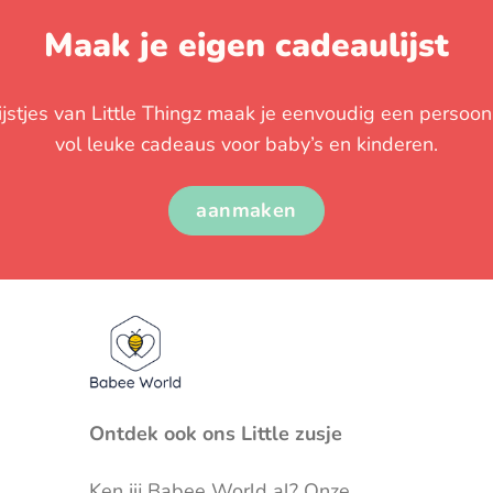
Maak je eigen cadeaulijst
stjes van Little Thingz maak je eenvoudig een persoonli
vol leuke cadeaus voor baby’s en kinderen.
aanmaken
Ontdek ook ons Little zusje
Ken jij
Babee World
al? Onze