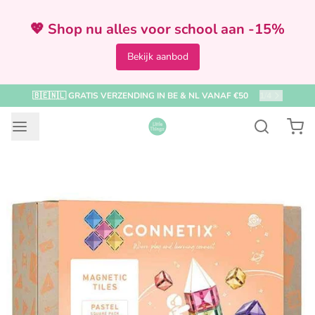
💖 Shop nu alles voor school aan -15%
Bekijk aanbod
🇧🇪🇳🇱 GRATIS VERZENDING IN BE & NL VANAF €50
2
/
4