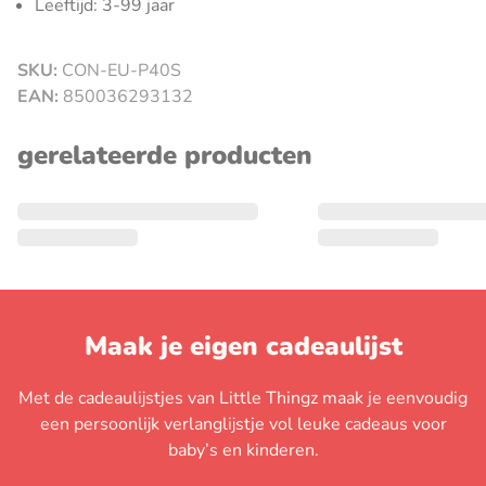
Leeftijd: 3-99 jaar
SKU:
CON-EU-P40S
sluiten
EAN:
850036293132
gerelateerde producten
Maak je eigen cadeaulijst
Met de cadeaulijstjes van Little Thingz maak je eenvoudig
een persoonlijk verlanglijstje vol leuke cadeaus voor
baby’s en kinderen.