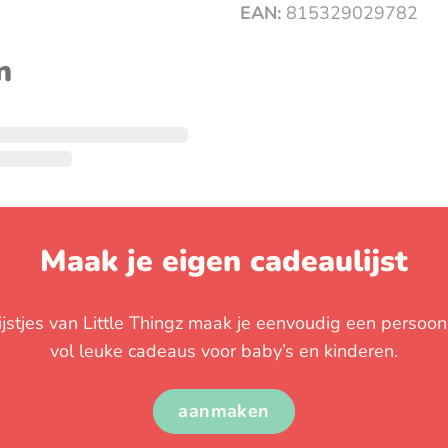
EAN:
815329029782
n
Maak je eigen cadeaulijst
stjes van Little Thingz maak je eenvoudig een persoonli
vol leuke cadeaus voor baby’s en kinderen.
aanmaken