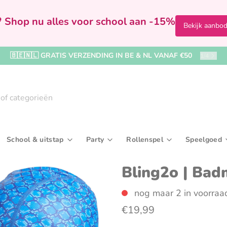
 Shop nu alles voor school aan -15%
Bekijk aanbo
🇧🇪🇳🇱 GRATIS VERZENDING IN BE & NL VANAF €50
2
/
4
School & uitstap
Party
Rollenspel
Speelgoed
Badspeelgoed & badboekjes
Bekers & drinkflessen
Kralen, rijgen & sieraden maken
In de badkamer
Feestversiering
Speelfiguren & accessoir
Broodtrommels & 
Ballenb
Kaar
Bling2o | Bad
rijven
Boekjes & activiteitenspeelgoed
Paraplu's & regenkleding
Tekenborden & krijtborden
Kleding
Kronen & hoedjes
Verkleedkleding & make
Reis- & toilettasse
Buitens
Uitd
nog maar 2 in voorraa
€19,99
iel
Knuffel- & fopspeendoekjes
Rugzakken & boekentassen
Naar het zwembad
Wegwerpservies
Sporttassen
Houten 