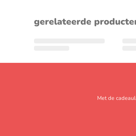
sluiten
gerelateerde producte
Met de cadeaulij