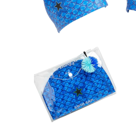
Muziektrekker & -mobielen
Wagenspanners