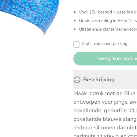
Verzorgingstassen
Zonneschermen & autoaccesoires
Knuffels
Voor 12u besteld = dezelfde 
Open en
Gratis verzending in BE & NL 
Uitstekende klantenreviewscor
Sensoris
Gratis cadeauverpakking
Speelgoe
Spellen
Beschrijving
Maak indruk met de Blue
ontworpen voor jonge z
opvallende, gedurfde sti
opvallende blauwe slange
rekbaar siliconen dat
niet
badmuts zit stevig en co