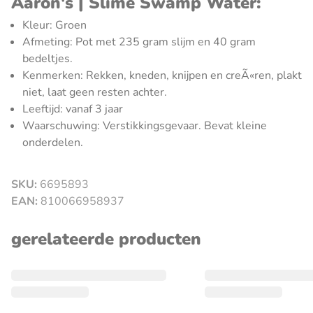
Aaron's | Slime Swamp Water:
Kleur: Groen
Afmeting: Pot met 235 gram slijm en 40 gram
bedeltjes.
Kenmerken: Rekken, kneden, knijpen en creÃ«ren, plakt
niet, laat geen resten achter.
Leeftijd: vanaf 3 jaar
Waarschuwing: Verstikkingsgevaar. Bevat kleine
onderdelen.
SKU:
6695893
sluiten
EAN:
810066958937
gerelateerde producten