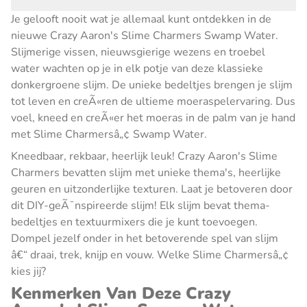
Je gelooft nooit wat je allemaal kunt ontdekken in de
nieuwe Crazy Aaron's Slime Charmers Swamp Water.
Slijmerige vissen, nieuwsgierige wezens en troebel
water wachten op je in elk potje van deze klassieke
donkergroene slijm. De unieke bedeltjes brengen je slijm
tot leven en creÃ«ren de ultieme moeraspelervaring. Dus
voel, kneed en creÃ«er het moeras in de palm van je hand
met Slime Charmersâ„¢ Swamp Water.
Kneedbaar, rekbaar, heerlijk leuk! Crazy Aaron's Slime
Charmers bevatten slijm met unieke thema's, heerlijke
geuren en uitzonderlijke texturen. Laat je betoveren door
dit DIY-geÃ¯nspireerde slijm! Elk slijm bevat thema-
bedeltjes en textuurmixers die je kunt toevoegen.
Dompel jezelf onder in het betoverende spel van slijm
â€“ draai, trek, knijp en vouw. Welke Slime Charmersâ„¢
kies jij?
Kenmerken Van Deze Crazy