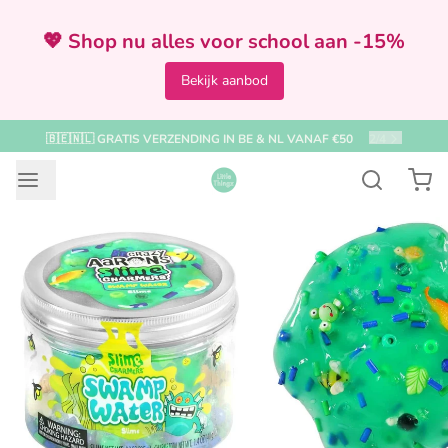
💖 Shop nu alles voor school aan -15%
Bekijk aanbod
VOOR 12:00 BESTELD = ZELFDE DAG VERZONDEN
2
/
4