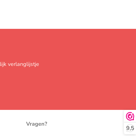
jk verlanglijstje
Vragen?
9,5