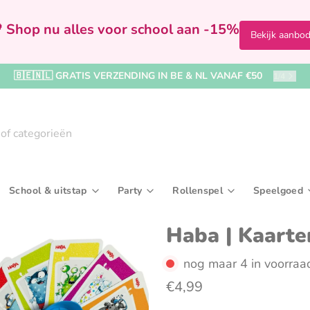
 Shop nu alles voor school aan -15%
Bekijk aanbo
🇧🇪🇳🇱 GRATIS VERZENDING IN BE & NL VANAF €50
2
/
4
School & uitstap
Party
Rollenspel
Speelgoed
Badspeelgoed & badboekjes
Bekers & drinkflessen
Kralen, rijgen & sieraden maken
In de badkamer
Feestversiering
Speelfiguren & accessoir
Broodtrommels & 
Ballenb
Kaar
Haba | Kaart
rijven
Boekjes & activiteitenspeelgoed
Paraplu's & regenkleding
Tekenborden & krijtborden
Kleding
Kronen & hoedjes
Verkleedkleding & make
Reis- & toilettasse
Buitens
Uitd
nog maar 4 in voorraa
€4,99
iel
Knuffel- & fopspeendoekjes
Rugzakken & boekentassen
Naar het zwembad
Wegwerpservies
Sporttassen
Houten 