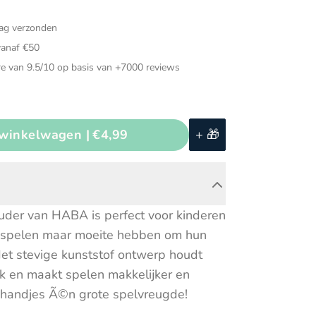
Muziekinstrumenten
dag verzonden
ded speelgoed
Puzzels
vanaf €50
e van 9.5/10 op basis van +7000 reviews
ch speelgoed
Speelgarages, auto's &
voertuigen
d voor in de auto
Speeltenten & speeltunnels
voeg toe aan winkelwagen |
€4,99
+ 🎁
ouder van HABA is perfect voor kinderen
s spelen maar moeite hebben om hun
Het stevige kunststof ontwerp houdt
ek en maakt spelen makkelijker en
e handjes Ã©n grote spelvreugde!