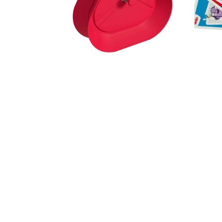
Muziektrekker & -mobielen
Wagenspanners