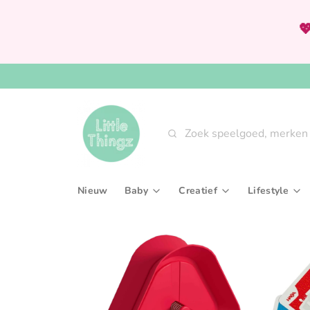

Zoeken
Nieuw
Baby
Creatief
Lifestyle
Babygym & speeltapijten
Knutselsets
Aan tafel
Bijtringen & rammelaars
Tekenen, kleuren & sch
Interieur
Fopspenen & accessoires
Verven
Slaaptext