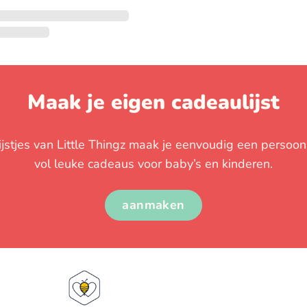
Maak je eigen cadeaulijst
stjes van Little Thingz maak je eenvoudig een persoonli
vol leuke cadeaus voor baby’s en kinderen.
aanmaken