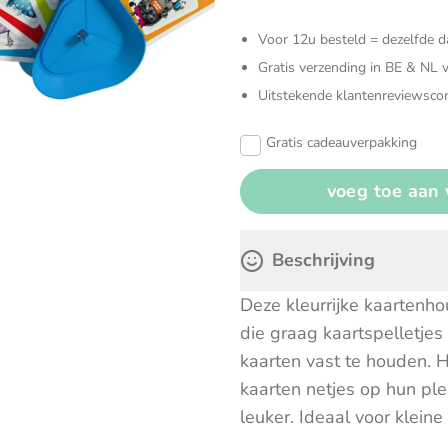
Verzorgingstassen
Zonneschermen & autoaccesoires
Knuffels
Voor 12u besteld = dezelfde 
Open en
Gratis verzending in BE & NL 
Uitstekende klantenreviewscor
Sensoris
Gratis cadeauverpakking
Speelgoe
Spellen
Beschrijving
Deze kleurrijke kaartenh
die graag kaartspelletje
kaarten vast te houden. 
kaarten netjes op hun pl
leuker. Ideaal voor klein