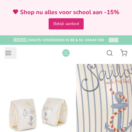
💖 Shop nu alles voor school aan -15%
Bekijk aanbod
🇧🇪🇳🇱 GRATIS VERZENDING IN BE & NL VANAF €50
1
/
4