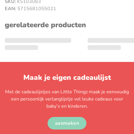
SKU:
KS103083
sluiten
EAN:
5715681055021
gerelateerde producten
Maak je eigen cadeaulijst
Met de cadeaulijstjes van Little Thingz maak je eenvoudig
een persoonlijk verlanglijstje vol leuke cadeaus voor
baby’s en kinderen.
aanmaken