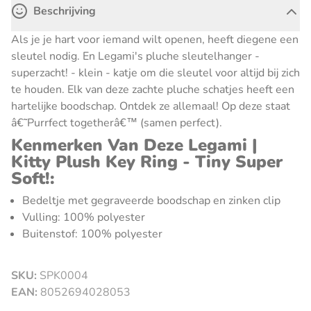
Beschrijving
Als je je hart voor iemand wilt openen, heeft diegene een
sleutel nodig. En Legami's pluche sleutelhanger -
superzacht! - klein - katje om die sleutel voor altijd bij zich
te houden. Elk van deze zachte pluche schatjes heeft een
hartelijke boodschap. Ontdek ze allemaal! Op deze staat
â€˜Purrfect togetherâ€™ (samen perfect).
Kenmerken Van Deze Legami |
Kitty Plush Key Ring - Tiny Super
Soft!:
Bedeltje met gegraveerde boodschap en zinken clip
Vulling: 100% polyester
Buitenstof: 100% polyester
SKU:
SPK0004
sluiten
EAN:
8052694028053