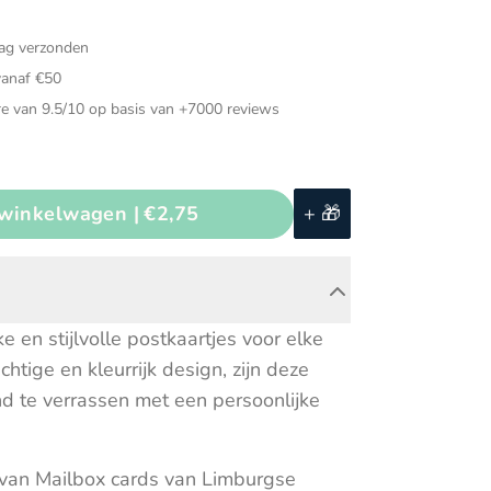
Muziekinstrumenten
dag verzonden
ded speelgoed
Puzzels
vanaf €50
ch speelgoed
Speelgarages, auto's &
e van 9.5/10 op basis van +7000 reviews
voertuigen
d voor in de auto
Speeltenten & speeltunnels
voeg toe aan winkelwagen |
€2,75
+ 🎁
 en stijlvolle postkaartjes voor elke
htige en kleurrijk design, zijn deze
nd te verrassen met een persoonlijke
s van Mailbox cards van Limburgse