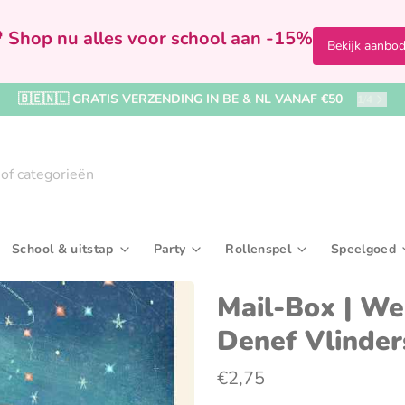
 Shop nu alles voor school aan -15%
Bekijk aanbo
🇧🇪🇳🇱 GRATIS VERZENDING IN BE & NL VANAF €50
2
/
4
School & uitstap
Party
Rollenspel
Speelgoed
Badspeelgoed & badboekjes
Bekers & drinkflessen
Kralen, rijgen & sieraden maken
In de badkamer
Feestversiering
Speelfiguren & accessoir
Broodtrommels & 
Ballenb
Kaar
Mail-Box | We
Denef Vlinder
rijven
Boekjes & activiteitenspeelgoed
Paraplu's & regenkleding
Tekenborden & krijtborden
Kleding
Kronen & hoedjes
Verkleedkleding & make
Reis- & toilettasse
Buitens
Uitd
iel
Knuffel- & fopspeendoekjes
Rugzakken & boekentassen
Naar het zwembad
Wegwerpservies
Sporttassen
Houten 
€2,75