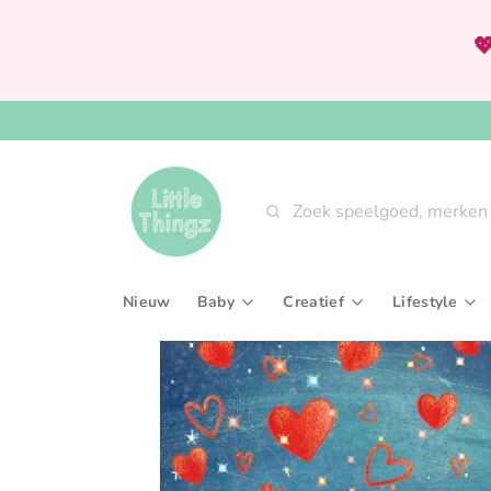

Zoeken
Nieuw
Baby
Creatief
Lifestyle
Babygym & speeltapijten
Knutselsets
Aan tafel
Bijtringen & rammelaars
Tekenen, kleuren & sch
Interieur
Fopspenen & accessoires
Verven
Slaaptext