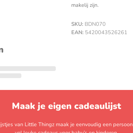
makelij zijn.
SKU:
BDN070
EAN:
5420043526261
n
Maak je eigen cadeaulijst
stjes van Little Thingz maak je eenvoudig een persoonli
vol leuke cadeaus voor baby’s en kinderen.