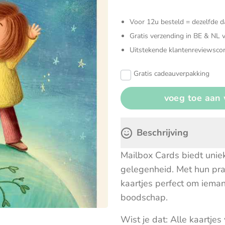
Verzorgingstassen
Zonneschermen & autoaccesoires
Knuffels
Voor 12u besteld = dezelfde 
Open en
Gratis verzending in BE & NL 
Sensoris
Uitstekende klantenreviewscor
Gratis cadeauverpakking
Speelgoe
Spellen
Beschrijving
Mailbox Cards biedt unieke
gelegenheid. Met hun prac
kaartjes perfect om iema
boodschap.
Wist je dat: Alle kaartje