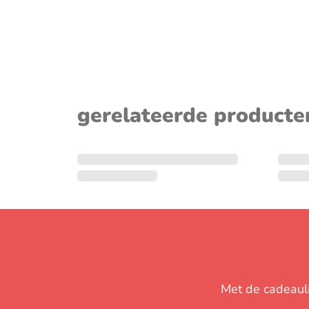
sluiten
gerelateerde producte
Met de cadeaulij