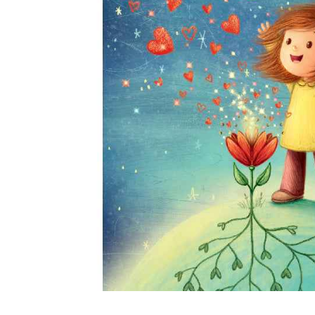
Muziektrekker & -mobielen
Wagenspanners