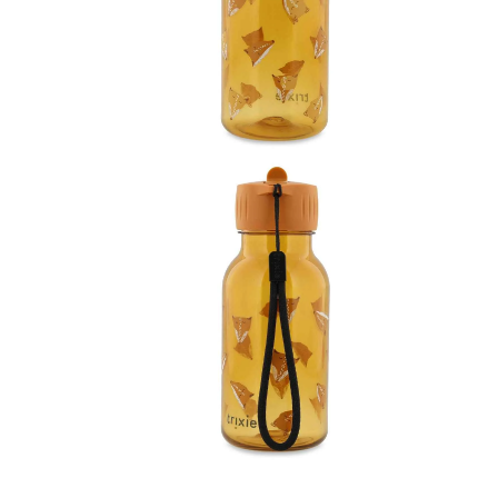
Muziektrekker & -mobielen
Wagenspanners