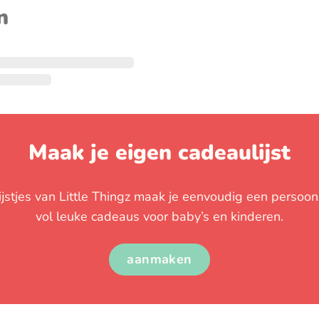
n
Maak je eigen cadeaulijst
stjes van Little Thingz maak je eenvoudig een persoonli
vol leuke cadeaus voor baby’s en kinderen.
aanmaken