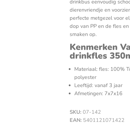
drinkbus eenvoudig schoo
dierenvriendje en voorzie
perfecte metgezel voor e
dop van PP en de fles en
smaken op.
Kenmerken Van
drinkfles 350m
Materiaal: fles: 100% 
polyester
Leeftijd: vanaf 3 jaar
Afmetingen: 7x7x16
SKU:
07-142
EAN:
5401121071422