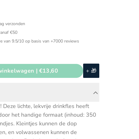
Muziekinstrumenten
ded speelgoed
Puzzels
dag verzonden
ch speelgoed
Speelgarages, auto's &
vanaf €50
voertuigen
e van 9.5/10 op basis van +7000 reviews
d voor in de auto
Speeltenten & speeltunnels
voeg toe aan winkelwagen |
€13,60
+ 🎁
ze lichte, lekvrije drinkfles heeft
s door het handige formaat (inhoud: 350
andjes. Kleintjes kunnen de dop
ten, en volwassenen kunnen de