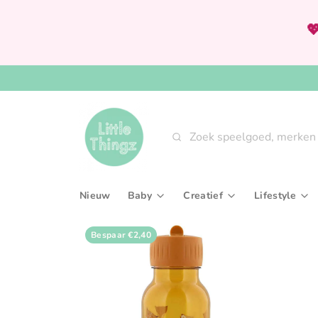

Zoeken
Nieuw
Baby
Creatief
Lifestyle
Babygym & speeltapijten
Knutselsets
Aan tafel
Bespaar
€2,40
Bijtringen & rammelaars
Tekenen, kleuren & sch
Interieur
Fopspenen & accessoires
Verven
Slaaptext