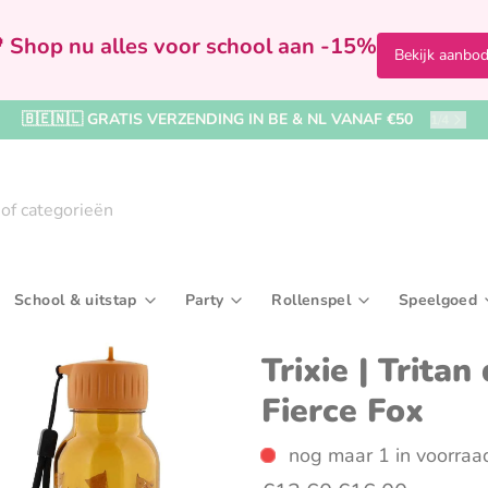
 Shop nu alles voor school aan -15%
Bekijk aanbo
🇧🇪🇳🇱 GRATIS VERZENDING IN BE & NL VANAF €50
2
/
4
School & uitstap
Party
Rollenspel
Speelgoed
Badspeelgoed & badboekjes
Bekers & drinkflessen
Kralen, rijgen & sieraden maken
In de badkamer
Feestversiering
Speelfiguren & accessoir
Broodtrommels & 
Ballenb
Kaar
Trixie | Tritan
Fierce Fox
rijven
Boekjes & activiteitenspeelgoed
Paraplu's & regenkleding
Tekenborden & krijtborden
Kleding
Kronen & hoedjes
Verkleedkleding & make
Reis- & toilettasse
Buitens
Uitd
iel
Knuffel- & fopspeendoekjes
Rugzakken & boekentassen
Naar het zwembad
Wegwerpservies
Sporttassen
Houten 
nog maar 1 in voorraa