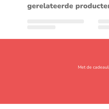
gerelateerde producte
Met de cadeaulij