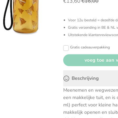
€13,60
€16,00
Verzorgingstassen
Zonneschermen & autoaccesoires
Knuffels
Open en
Voor 12u besteld = dezelfde 
Sensoris
Gratis verzending in BE & NL 
Uitstekende klantenreviewscor
Speelgoe
Gratis cadeauverpakking
Spellen
Beschrijving
Meenemen en wegwezen! De
een makkelijke tuit, en i
ml) perfect voor kleine h
makkelijk openen en slui