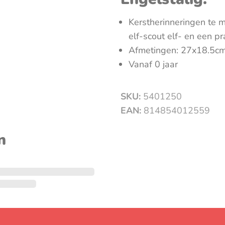
Kerstherinneringen te m
elf-scout elf- en een p
Afmetingen: 27x18.5c
Vanaf 0 jaar
SKU:
5401250
EAN:
814854012559
n