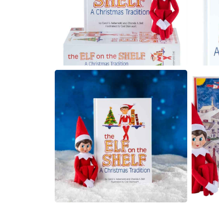
Muziektrekker & -mobielen
Wagenspanners