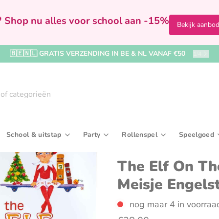
 Shop nu alles voor school aan -15%
Bekijk aanbo
🇧🇪🇳🇱 GRATIS VERZENDING IN BE & NL VANAF €50
2
/
4
School & uitstap
Party
Rollenspel
Speelgoed
Badspeelgoed & badboekjes
Bekers & drinkflessen
Kralen, rijgen & sieraden maken
In de badkamer
Feestversiering
Speelfiguren & accessoir
Broodtrommels & 
Ballenb
Kaar
The Elf On Th
Meisje Engelst
rijven
Boekjes & activiteitenspeelgoed
Paraplu's & regenkleding
Tekenborden & krijtborden
Kleding
Kronen & hoedjes
Verkleedkleding & make
Reis- & toilettasse
Buitens
Uitd
iel
Knuffel- & fopspeendoekjes
Rugzakken & boekentassen
Naar het zwembad
Wegwerpservies
Sporttassen
Houten 
nog maar 4 in voorraa