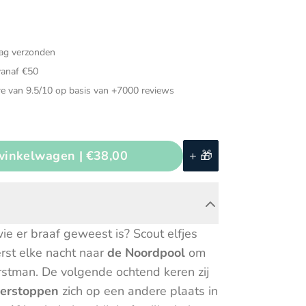
Muziekinstrumenten
ded speelgoed
Puzzels
dag verzonden
ch speelgoed
Speelgarages, auto's &
vanaf €50
voertuigen
e van 9.5/10 op basis van +7000 reviews
d voor in de auto
Speeltenten & speeltunnels
voeg toe aan winkelwagen |
€38,00
+ 🎁
ie er braaf geweest is? Scout elfjes
rst elke nacht naar
de Noordpool
om
rstman. De volgende ochtend keren zij
verstoppen
zich op een andere plaats in