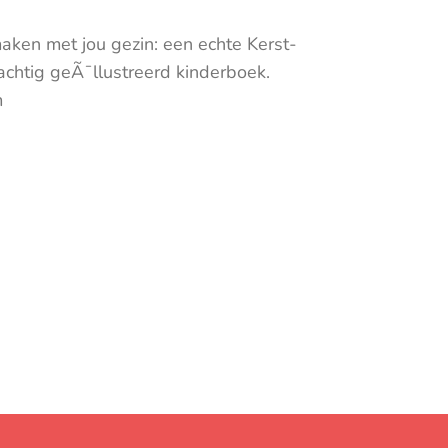
aken met jou gezin: een echte Kerst-
rachtig geÃ¯llustreerd kinderboek.
m