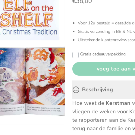
€38,00
Verzorgingstassen
Zonneschermen & autoaccesoires
Knuffels
Open en
Voor 12u besteld = dezelfde 
Sensoris
Gratis verzending in BE & NL 
Uitstekende klantenreviewscor
Speelgoe
Gratis cadeauverpakking
Spellen
Beschrijving
Hoe weet de
Kerstman
w
vliegen de weken voor Ke
te rapporteren aan de Ke
terug naar de familie en