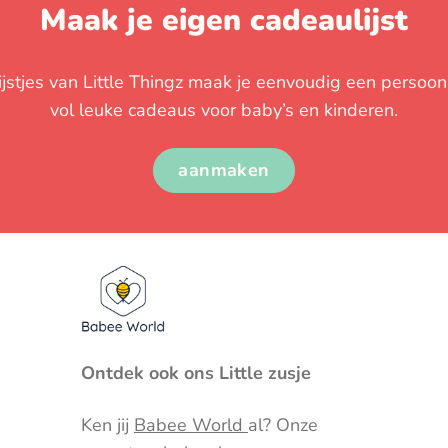
Maak je eigen cadeaulijst
stjes van Little Thingz maak je eenvoudig een persoonli
vol leuke cadeaus voor baby’s en kinderen.
aanmaken
Ontdek ook ons Little zusje
Ken jij
Babee World
al? Onze