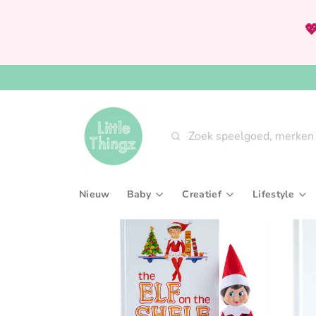

Zoeken
Nieuw
Baby
Creatief
Lifestyle
Babygym & speeltapijten
Knutselsets
Aan tafel
Bijtringen & rammelaars
Tekenen, kleuren & sch
Interieur
Fopspenen & accessoires
Verven
Slaaptext