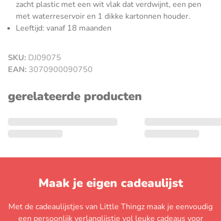
zacht plastic met een wit vlak dat verdwijnt, een pen
met waterreservoir en 1 dikke kartonnen houder.
Leeftijd: vanaf 18 maanden
SKU:
DJ09075
sluiten
EAN:
3070900090750
gerelateerde producten
Maak je eigen cadeaulijst
Met de cadeaulijstjes van Little Thingz maak je eenvoudig
een persoonlijk verlanglijstje vol leuke cadeaus voor