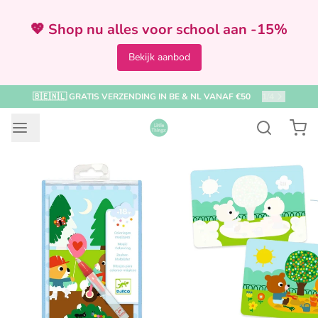
💖 Shop nu alles voor school aan -15%
Bekijk aanbod
🇧🇪🇳🇱 GRATIS VERZENDING IN BE & NL VANAF €50
1
/
4