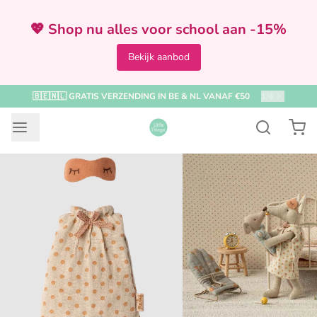
💖 Shop nu alles voor school aan -15%
Bekijk aanbod
🇧🇪🇳🇱 GRATIS VERZENDING IN BE & NL VANAF €50
1
/
4