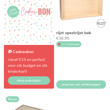
rijzt speelrijst bak
€36,95
1 in voorraad
🎁 Cadeaubon
Vanaf €10 en perfect
voor elk budget en elk
kinderhart!
shop cadeaubon
voeg toe aan winkelwagen
Nieuw