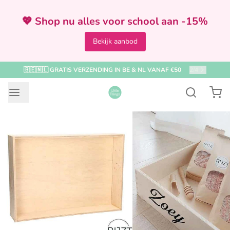
💖 Shop nu alles voor school aan -15%
Bekijk aanbod
🇧🇪🇳🇱 GRATIS VERZENDING IN BE & NL VANAF €50
2
/
4